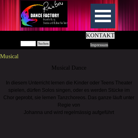
KONTAKT
Suchen
Impressum
Musical
Musical Dance
In diesem Unterricht lernen die Kinder oder Teens Theater
spielen, dürfen Solos singen, oder es werden Stücke im
Chor geprobt, sie lernen Tanzchoreos. Das ganze läuft unter
Regie von
Johanna und wird regelmässig aufgeführt